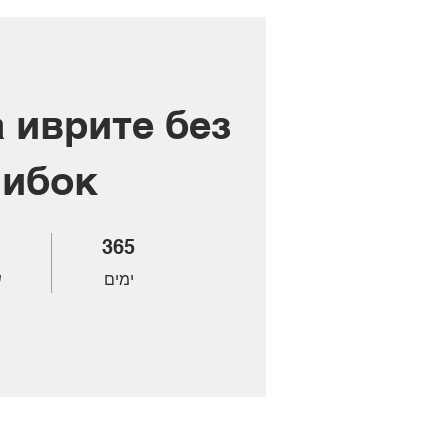
 иврите без
ибок
365 ימים
46
365
ימים
ש