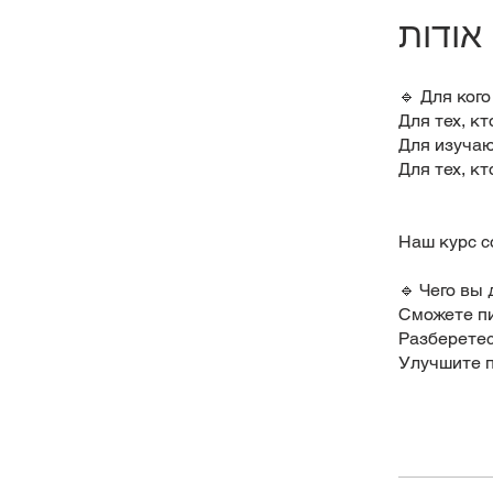
אודות
🔹 Для кого
Для тех, кт
Для изучаю
Для тех, к
Наш курс с
🔹 Чего вы
Сможете пи
Разберетес
Улучшите п