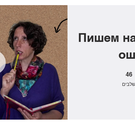
Пишем на
ош
 שלבים
46
לבים