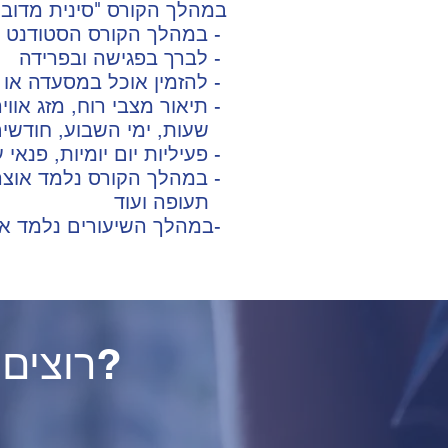
:במהלך הקורס "סינית מדו
במהלך הקורס הסטודנט ילמד להציג את עצמו בסינית -
לברך בפגישה ובפרידה -
להזמין אוכל במסעדה או בית קפה, לנהל שיחה עם המוכר בחנות -
תיאור מצבי רוח, מזג אוויר, מראה חיצוני של אנשים אחרים, גיל מצב משפחתי ומקצוע -
שעות, ימי השבוע, חודשים ועונות, מספרים
פעיליות יום יומיות, פנאי עבודה ולימודים -
במהלך הקורס נלמד אוצר מילים בתחומים של משפחה, אוכל, תרבות בסין, מספרים, שיחה בשדה -
תעופה ועוד
במהלך השיעורים נלמד את הבסיס הדיקדוקי של השפה הסינית-
רוצים לראות כיצד מתקיימים השיעורים?