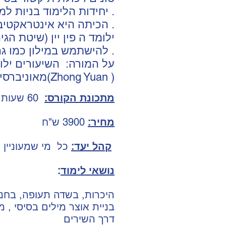
יחידות הלימוד בניות למענה של צרכיי היום יום או לטיול בסין .
הכיתה היא אינטראקטיבית וזה אומר שהתלמידים צריכים להישתתף כדיי שיוכלו להיתקדם .
ילומד ה פין יין (שיטת הג
להישתמש במילון כמו גם- מספר סימניות סיניות בסיסיות שחשוב להכיר .
על המורה: השיעורים ילומ
.מאוניברסיטת זונג יואן בטאיוואן(Zhong Yuan )
מתכונת הקורס:
60 שעות
מחיר:
3900 ש"ח
כל מי שמעוניין ללמוד שפה מגיל 18 עד 120
קהל יעד:
נושאי לימוד
:
היכרות, בשדה תעופה, בחנו
בניית אוצר מילים בסיסי , 
דרך השירים