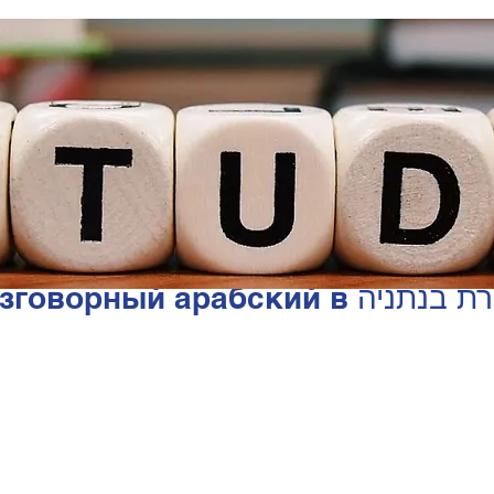
ערבית מדוברת בנתניה оворный арабский в