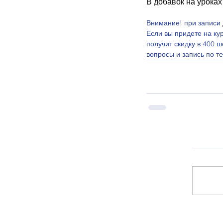
В добавок на уроках
Внимание! при записи д
Если вы придете на кур
получит скидку в 400 ш
вопросы и запись по т