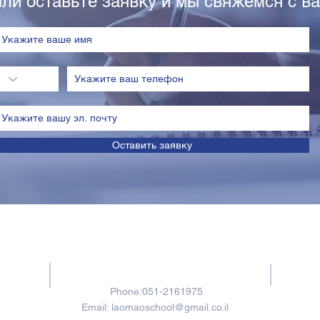
ли оставьте заявку и мы свяжемся с ва
Оставить заявку
Contacts
Phone:051-2161975
Email:
laomaoschool@gmail.co.il