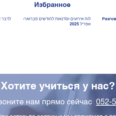
Избранное
ניה Разговорный
לוח אירועים וסדנאות לחודשים פברואר-
לדבר א
אפריל 2025
Хотите учиться у нас?
звоните нам прямо сейчас
052-