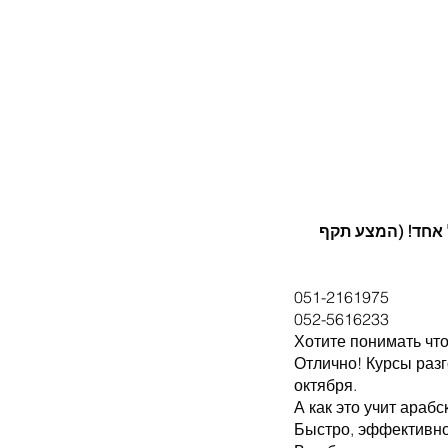
3ש"ח הנחה תקבלו 450 ש"ח הנחה לכל אחד! (המצע תקף 
051-2161975
052-5616233
Хотите понимать что
Отлично! Курсы раз
октября.  
А как это учит арабс
Быстро, эффективно 