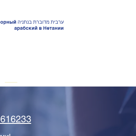
ערבית מדוברת בנת
арабский в Нетании
5616233