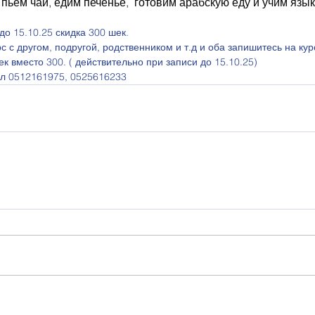
 пьем чай, едим печенье,  готовим арабскую еду и учим язык
о 15.10.25 скидка 300 шек. 
с с другом, подругой, родственником и т.д и оба запишитесь на курс
ек вместо 300. ( действительно при записи до 15.10.25) 
ел 0512161975, 0525616233