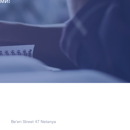
ми!
Address
Be'eri Street 47 Netanya