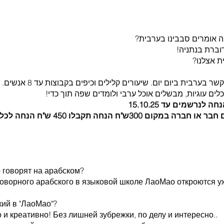
מה אומרים סבבינו בערבית?
וברת בנתניה!
ת אצלנו?
בערבית ביום יום. שיעורים קלילים וכיפים בקבוצות עד 8 אנשים.
לים עוגיות, מבשלים אוכל ערבי ולומדים שפה תוך כדי!
ואם תגיעו לקורס עם חבר או חברה במקום 00
 говорят на арабском?
говорного арабского в языковой школе ЛаоМао откроются уж
кий в "ЛаоМао"?
и креативно! Без лишней зубрежки, по делу и интересно.. 