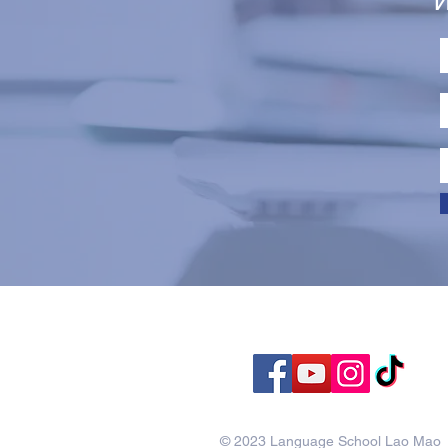
И
© 2023 Language School Lao Mao