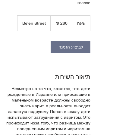
классе
280
שקלים
שעה
ש
Be'eri Street
חדשים
ע
לביצוע הזמנה
תיאור השירות
Несмотря на то что, кажется, что дети
рожденные в Израиле или приехавшие в
маленьком возрасте должны свободно
знать иврит, в реальности выходит
зачастую подругому. Попав в школу дети
испытывают затруднения с ивритом. Это
происходит изза того, что разница между
поведневным ивритом и ивритом на
котором пишут учебники и рассказы